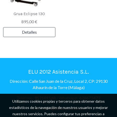
Grua Eclipse 130
895,00 €
Detalles
ELU 2012 Asistencia S.L.
Dirección: Calle San Juan de la Cruz, Local 2, CP: 29130
Alhaurín de la Torre (Málaga)
Teléfono:
952101568
/ Whatsapp:
628673472
Utilizamos cookies propias y terceros para obtener datos
estadísticos de la navegación de nuestros usuarios y mejorar
Email:
info@eluasistencia.es
nuestros servicios. Puedes configurar tus preferencias a