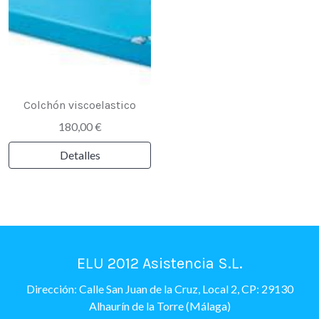
Colchón viscoelastico
180,00 €
Detalles
ELU 2012 Asistencia S.L.
Dirección: Calle San Juan de la Cruz, Local 2, CP: 29130
Alhaurín de la Torre (Málaga)