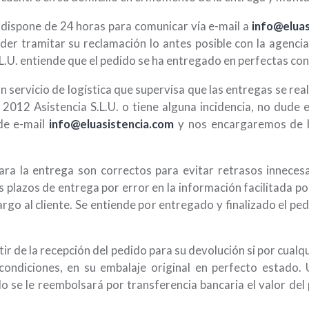
e dispone de 24 horas para comunicar vía e-mail a
info@eluas
der tramitar su reclamación lo antes posible con la agencia
L.U. entiende que el pedido se ha entregado en perfectas con
n servicio de logística que supervisa que las entregas se real
 2012 Asistencia S.L.U. o tiene alguna incidencia, no dude
 de e-mail
info@eluasistencia.com
y nos encargaremos de 
ara la entrega son correctos para evitar retrasos innecesa
 plazos de entrega por error en la información facilitada por 
argo al cliente. Se entiende por entregado y finalizado el p
rtir de la recepción del pedido para su devolución si por cual
ondiciones, en su embalaje original en perfecto estado. 
o se le reembolsará por transferencia bancaria el valor del