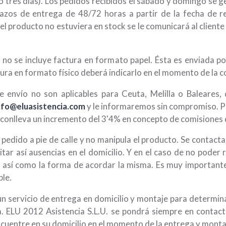
 tres días). Los pedidos recibidos el sábado y domingo se ges
plazos de entrega de 48/72 horas a partir de la fecha de 
el producto no estuviera en stock se le comunicará al cliente
 no se incluye factura en formato papel. Ésta es enviada p
ctura en formato físico deberá indicarlo en el momento de la 
e envío no son aplicables para Ceuta, Melilla o Baleares,
nfo@eluasistencia.com
y le informaremos sin compromiso. Pa
l conlleva un incremento del 3'4% en concepto de comisiones
edido a pie de calle y no manipula el producto. Se contacta
tar así ausencias en el domicilio. Y en el caso de no poder 
, así como la forma de acordar la misma. Es muy importante
ble.
un servicio de entrega en domicilio y montaje para determi
a. ELU 2012 Asistencia S.L.U. se pondrá siempre en contacto
ncuentre en su domicilio en el momento de la entrega y monta