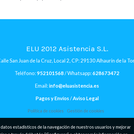
ELU 2012 Asistencia S.L.
alle San Juan de la Cruz, Local 2, CP: 29130 Alhaurín de la T
Teléfono:
952101568
/ Whatsapp:
628673472
Email:
info@eluasistencia.es
Pagos y Envíos
/
Aviso Legal
Política de cookies
Gestión de cookies
 datos estadísticos de la navegación de nuestros usuarios y mejorar