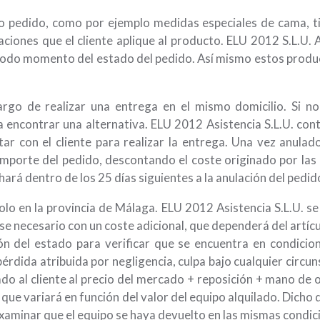
jo pedido, como por ejemplo medidas especiales de cama, 
aciones que el cliente aplique al producto. ELU 2012 S.L.U. 
todo momento del estado del pedido. Así mismo estos product
argo de realizar una entrega en el mismo domicilio. Si no
encontrar una alternativa. ELU 2012 Asistencia S.L.U. conte
ar con el cliente para realizar la entrega. Una vez anulado
 importe del pedido, descontando el coste originado por las
 hará dentro de los 25 días siguientes a la anulación del ped
 solo en la provincia de Málaga. ELU 2012 Asistencia S.L.U. se
se necesario con un coste adicional, que dependerá del artícu
ón del estado para verificar que se encuentra en condicion
érdida atribuida por negligencia, culpa bajo cualquier circu
do al cliente al precio del mercado + reposición + mano de o
que variará en función del valor del equipo alquilado. Dicho d
s examinar que el equipo se haya devuelto en las mismas condi