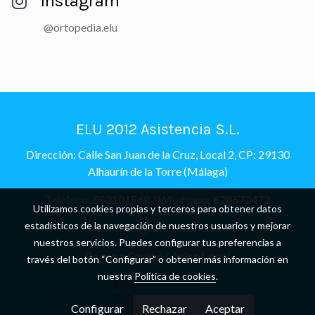
Instagram
@ortopedia.elu
ELU 2012 Asistencia S.L.
Dirección: Calle San Juan de la Cruz, Local 2, CP: 29130
Alhaurín de la Torre (Málaga)
Teléfono:
952101568
/ Whatsapp:
628673472
Utilizamos cookies propias y terceros para obtener datos
estadísticos de la navegación de nuestros usuarios y mejorar
Email:
info@eluasistencia.es
nuestros servicios. Puedes configurar tus preferencias a
Pagos y Envíos
/
Aviso Legal
través del botón “Configurar” o obtener más información en
nuestra
Política de cookies
.
Política de cookies
Gestión de cookies
Configurar
Rechazar
Aceptar