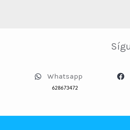
Síg
Whatsapp
628673472