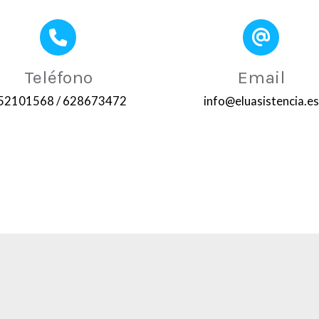
Teléfono
Email
52101568
/ 628673472
info@eluasistencia.es
l