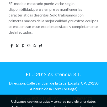
*El modelo mostrado puede variar según
disponibilidad, pero siempre se mantienen las
características descritas. Solo trabajamos con
primeras marcas de la mejor calidad y nuestros equipos
se encuentran en un excelente estado y completamente
desinfectados.
ELU 2012 Asistencia S.L.
Dirección: Calle San Juan de la Cruz, Local 2, CP: 29130
Alhaurín de la Torre (Málaga)
Teléfono:
952101568
/ Whatsapp:
628673472
Utilizamos cookies propias y terceros para obtener datos