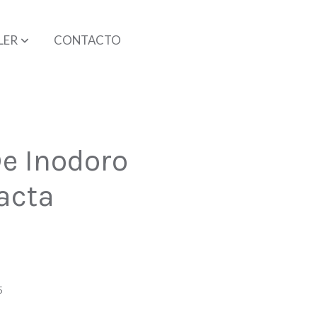
LER
CONTACTO
De Inodoro
acta
5