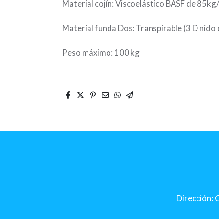
Material cojín:
Viscoelástico BASF de 85kg
Material funda
Dos: Transpirable (3 D nido 
Peso máximo: 100 kg
Dirección: C