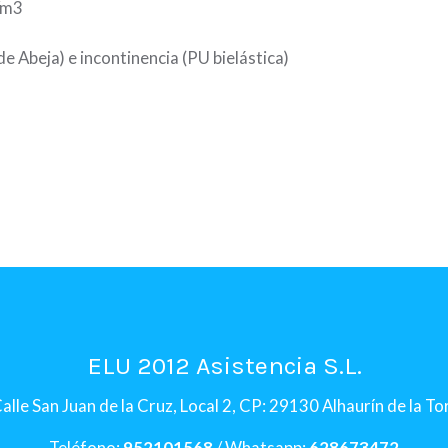
/m3
de Abeja) e incontinencia (PU bielástica)
ELU 2012 Asistencia S.L.
alle San Juan de la Cruz, Local 2, CP: 29130 Alhaurín de la T
Teléfono:
952101568
/ Whatsapp:
628673472