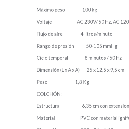
Máximo peso 100 kg
Voltaje AC 230V/ 50 Hz, AC 120/
Flujo de aire 4 litros/minuto
Rango de presión 50-105 mmHg
Ciclo temporal 8 minutos / 60 Hz
Dimensión (L x A x A) 25 x 12,5 x 9,5 cm
Peso 1,8 Kg
COLCHÓN:
Estructura 6,35 cm con extensiones
Material PVC con material igníf