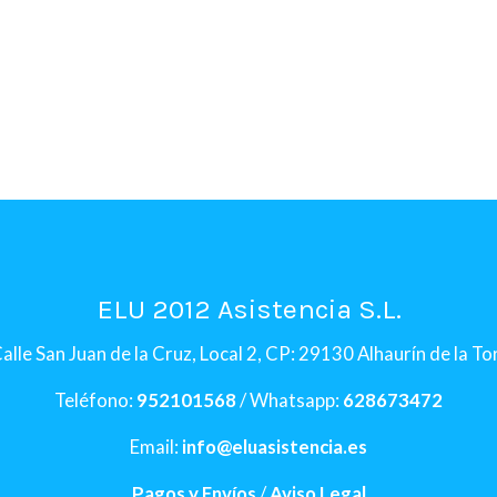
ELU 2012 Asistencia S.L.
alle San Juan de la Cruz, Local 2, CP: 29130 Alhaurín de la T
Teléfono:
952101568
/ Whatsapp:
628673472
Email:
info@eluasistencia.es
Pagos y Envíos
/
Aviso Legal