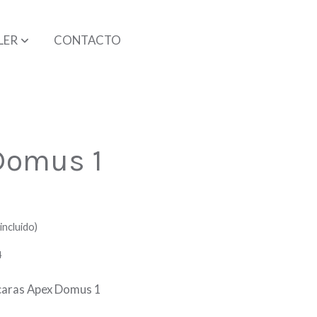
LER
CONTACTO
Domus 1
incluido)
4
caras Apex Domus 1