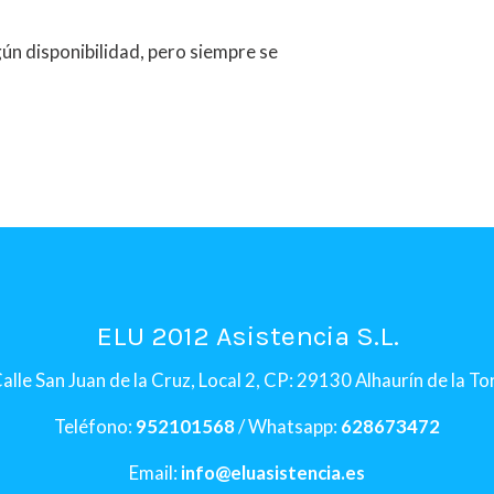
n disponibilidad, pero siempre se
ELU 2012 Asistencia S.L.
alle San Juan de la Cruz, Local 2, CP: 29130 Alhaurín de la T
Teléfono:
952101568
/ Whatsapp:
628673472
Email:
info@eluasistencia.es