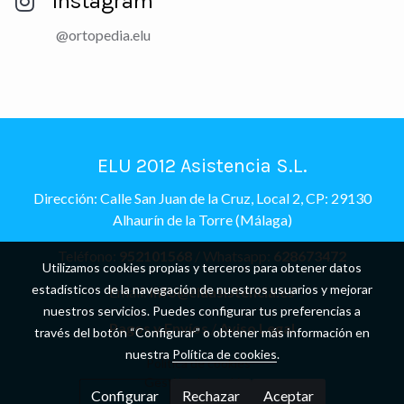
Instagram
@ortopedia.elu
ELU 2012 Asistencia S.L.
Dirección: Calle San Juan de la Cruz, Local 2, CP: 29130
Alhaurín de la Torre (Málaga)
Teléfono:
952101568
/ Whatsapp:
628673472
Utilizamos cookies propias y terceros para obtener datos
estadísticos de la navegación de nuestros usuarios y mejorar
Email:
info@eluasistencia.es
nuestros servicios. Puedes configurar tus preferencias a
Pagos y Envíos
/
Aviso Legal
través del botón “Configurar” o obtener más información en
nuestra
Política de cookies
.
Política de cookies
Gestión de cookies
Configurar
Rechazar
Aceptar